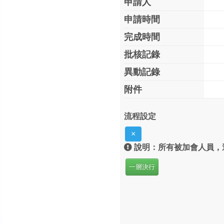
申請人
申請時間
完成時間
批核記錄
異動記錄
附件
流程設定
×
說明：所有被加會人員，
一層決行