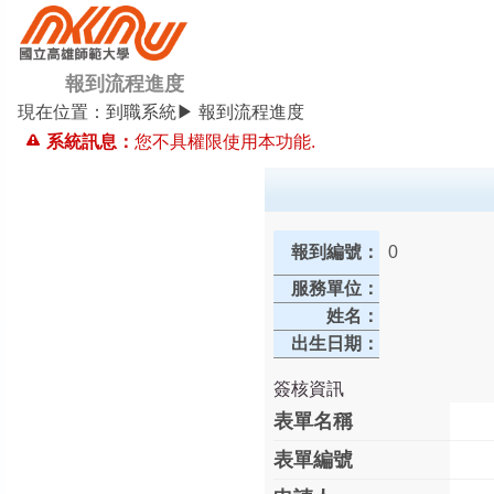
報到流程進度
現在位置：
到職系統▶ 報到流程進度
系統訊息：
您不具權限使用本功能.
報到編號：
0
服務單位：
姓名：
出生日期：
簽核資訊
表單名稱
表單編號