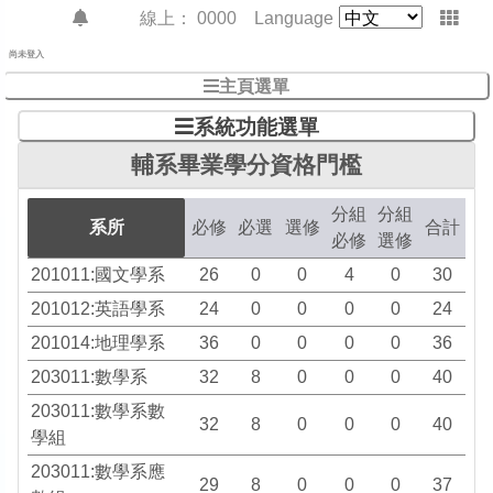
線上：
0000
Language
尚未登入
主頁選單
系統功能選單
輔系畢業學分資格門檻
分組
分組
系所
必修
必選
選修
合計
必修
選修
201011:國文學系
26
0
0
4
0
30
201012:英語學系
24
0
0
0
0
24
201014:地理學系
36
0
0
0
0
36
203011:數學系
32
8
0
0
0
40
203011:數學系數
32
8
0
0
0
40
學組
203011:數學系應
29
8
0
0
0
37