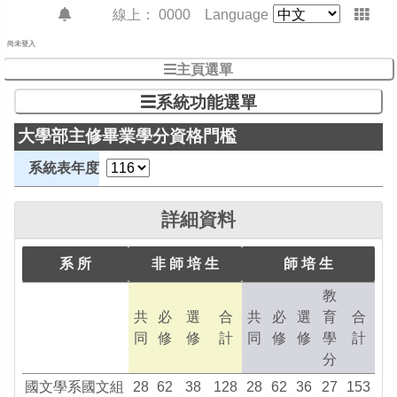
線上：
0000
Language
尚未登入
主頁選單
系統功能選單
大學部主修畢業學分資格門檻
系統表年度
詳細資料
系 所
非 師 培 生
師 培 生
教
共
必
選
合
共
必
選
育
合
同
修
修
計
同
修
修
學
計
分
國文學系國文組
28
62
38
128
28
62
36
27
153