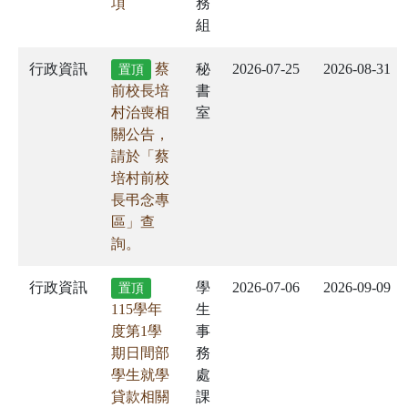
項
務
組
行政資訊
蔡
秘
2026-07-25
2026-08-31
置頂
前校長培
書
村治喪相
室
關公告，
請於「蔡
培村前校
長弔念專
區」查
詢。
行政資訊
學
2026-07-06
2026-09-09
置頂
115學年
生
度第1學
事
期日間部
務
學生就學
處
貸款相關
課