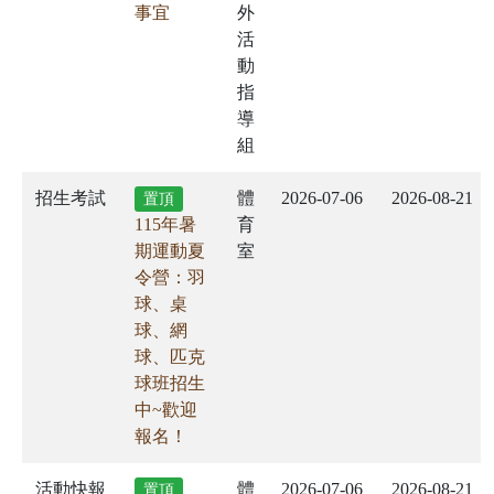
事宜
外
活
動
指
導
組
招生考試
體
2026-07-06
2026-08-21
置頂
115年暑
育
期運動夏
室
令營：羽
球、桌
球、網
球、匹克
球班招生
中~歡迎
報名！
活動快報
體
2026-07-06
2026-08-21
置頂