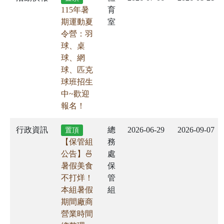
115年暑
育
期運動夏
室
令營：羽
球、桌
球、網
球、匹克
球班招生
中~歡迎
報名！
行政資訊
總
2026-06-29
2026-09-07
置頂
【保管組
務
公告】🍜
處
暑假美食
保
不打烊！
管
本組暑假
組
期間廠商
營業時間