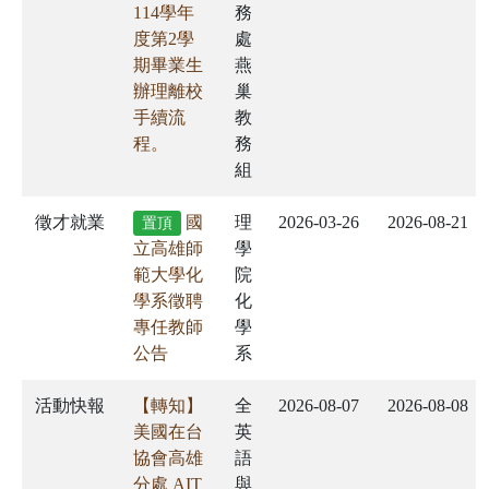
114學年
務
度第2學
處
期畢業生
燕
辦理離校
巢
手續流
教
程。
務
組
徵才就業
國
理
2026-03-26
2026-08-21
置頂
立高雄師
學
範大學化
院
學系徵聘
化
專任教師
學
公告
系
活動快報
【轉知】
全
2026-08-07
2026-08-08
美國在台
英
協會高雄
語
分處 AIT
與