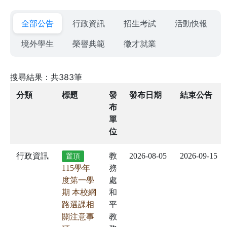
全部公告
行政資訊
招生考試
活動快報
境外學生
榮譽典範
徵才就業
搜尋結果：共383筆
分類
標題
發
發布日期
結束公告
布
單
位
行政資訊
教
2026-08-05
2026-09-15
置頂
115學年
務
度第一學
處
期 本校網
和
路選課相
平
關注意事
教