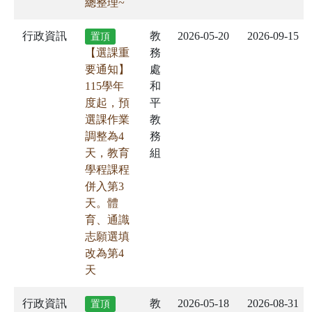
總整理~
行政資訊
教
2026-05-20
2026-09-15
置頂
【選課重
務
要通知】
處
115學年
和
度起，預
平
選課作業
教
調整為4
務
天，教育
組
學程課程
併入第3
天。體
育、通識
志願選填
改為第4
天
行政資訊
教
2026-05-18
2026-08-31
置頂