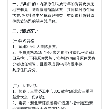
一、活動目的：
為讓原住民族青年的聲音更廣泛
地被聽見，透過議題辯論比賽，共同探討原住民
族在現代社會中的挑戰與權益，並促進社會對原
住民族議題的關注與理解。
二、
活動資訊：
(一)報名資格
1、須組3 至5 人團隊參賽。
2、團員資格為18 至40 歲之青年(年齡以報名截止
日為準)，不限原住民族，惟每隊須由具原住民身
分者擔任領隊，且團隊成員中須有過半數
具原住民身分。
(二)、活動地點
1、預賽：三重勞工中心801 教室(新北市三重區
新北大道一段9 號)。
2、複賽：新北新莊凱悅嘉軒酒店2 樓會議室(新
北市新莊區新北大道三段79 號)。