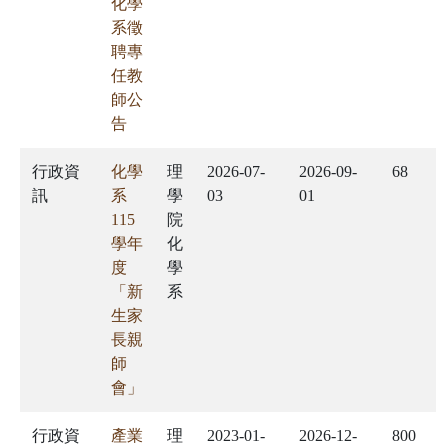
化學
系徵
聘專
任教
師公
告
行政資
化學
理
2026-07-
2026-09-
68
訊
系
學
03
01
115
院
學年
化
度
學
「新
系
生家
長親
師
會」
行政資
產業
理
2023-01-
2026-12-
800