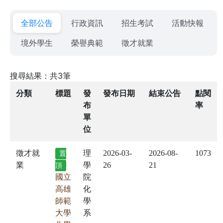
全部公告
行政資訊
招生考試
活動快報
境外學生
榮譽典範
徵才就業
搜尋結果：共3筆
分類
標題
發
發布日期
結束公告
點閱
布
率
單
位
徵才就
理
2026-03-
2026-08-
1073
置
業
學
26
21
頂
國立
院
高雄
化
師範
學
大學
系