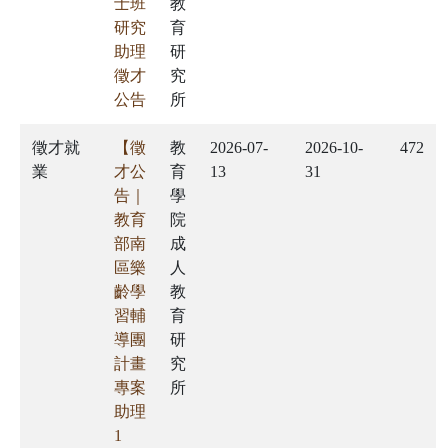
士班
教
研究
育
助理
研
徵才
究
公告
所
徵才就
【徵
教
2026-07-
2026-10-
472
業
才公
育
13
31
告｜
學
教育
院
部南
成
區樂
人
齡學
教
習輔
育
導團
研
計畫
究
專案
所
助理
1