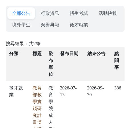
全部公告
行政資訊
招生考試
活動快報
境外學生
榮譽典範
徵才就業
搜尋結果：共2筆
分類
標題
發
發布日期
結束公告
點
布
閱
單
率
位
徵才就
教育
教
2026-07-
2026-09-
386
業
部教
育
13
30
學實
學
踐研
院
究計
成
畫博
人