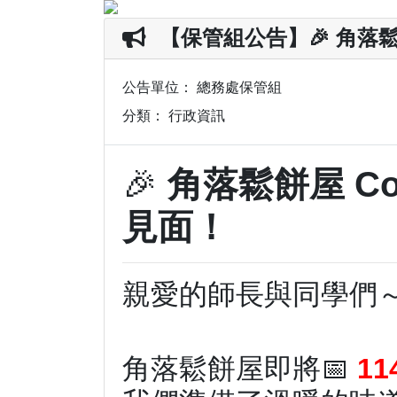
【保管組公告】🎉 角落鬆餅屋 
公告單位：
總務處保管組
分類：
行政資訊
🎉
角落鬆餅屋 Coco
見面！
親愛的師長與同學們
角落鬆餅屋即將📅
11