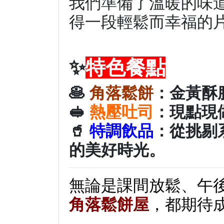
我們準備了溫暖的味
得一段輕鬆而幸福的
✨
特色餐點
🥞
角落鬆餅
：金黃酥
🥪
熱壓吐司
：現點現
🥤
特調飲品
：從挑剔
的美好時光。
無論是課間放鬆、午
角落鬆餅屋
，都期待