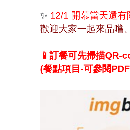
✨
12/1 開幕當天還
歡迎大家一起來品嚐
📱訂餐可先掃描QR-c
(餐點項目-可參閱PD