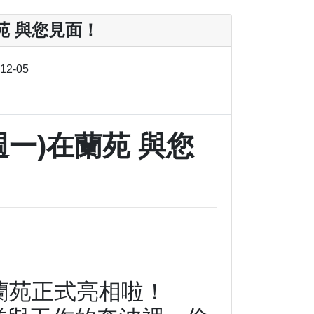
在蘭苑 與您見面！
-12-05
1(週一)在蘭苑 與您
蘭苑正式亮相啦！