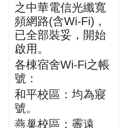
之中華電信光纖寬
頻網路(含Wi-Fi)，
已全部裝妥，開始
啟用。
各棟宿舍Wi-Fi之帳
號：
和平校區：均為寢
號。
燕巢校區：霽遠