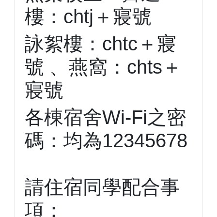
樓：chtj＋寢號
詠絮樓：chtc＋寢
號 、燕窩：chts＋
寢號
各棟宿舍Wi-Fi之密
碼：均為12345678
請住宿同學配合事
項：