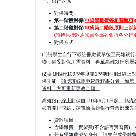
一、銀行對保
對保時間：
第一階段對保
(
申貸學雜費等相關雜項
)
第二階段對保
(
申貸第二階段原則上以
(請持原撥款通知書至高雄銀行各分行
對保方式：
(1)請學生自行下載註冊繳費單後至高雄銀行
聯，備妥對保所需資料，再至高雄銀行所屬
(2)高雄銀行109學年度第1學期起推出線上
保功能；
碩博班或需申貸教程學分者，如第
資料，方可重新更改金額。
高雄銀行線上對保自
110
年
9
月
1
日起，申請
如有開戶問題，請電洽高雄銀行營業部陳先
貸款項目：
含學雜費、實習費(不含語言實習費)
若有學雜費減免身分，請先完成學雜