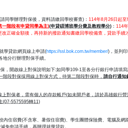
(請同學辦理對保後，資料請繳回學校審查)：
114年8月26日起
第一階段有申貸同學為主)
(
申貸碩博班學分費及教程學分
)
：
114
更改正確金額後，再持新的撥款通知書繳回學校備查，貸款手續才
就學貸款網頁線上申請(
https://ssl.bok.com.tw/member/
)
，並列印
各地分行辦理對保手續。
對保，開啟線上對保說明如下:如同學109-1至各分行銀行申請填
一階段對保採用線上對保方式，待第二階段對保時，
請自行通知
線上對保者，需有個人的存款帳戶
(
如未開戶者，請於高雄銀行營
生
(07-5575595
轉
11)
、校內住宿費(不含寒、暑假住宿費)、學生團體保險費、電腦及
費減免申請手續，再辦理就學貸款。