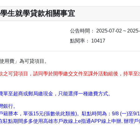
部學生就學貸款相關事宜
公告時間：
2025-07-02 ~ 2025
點閱率：
10417
訊使用費」為可貸項目。
款之可貸項目，請同學於開學繳交文件至課外活動組後，持單至
費單至超商或郵局繳現金，只能選擇一種繳費方式。
灣銀行。
，單張15元(張數依此類推)。駐點時間為：9/8 (一)至9/10(三
駐點期間多多使用高雄市戶政線上e指通APP線上申辦, 辦理