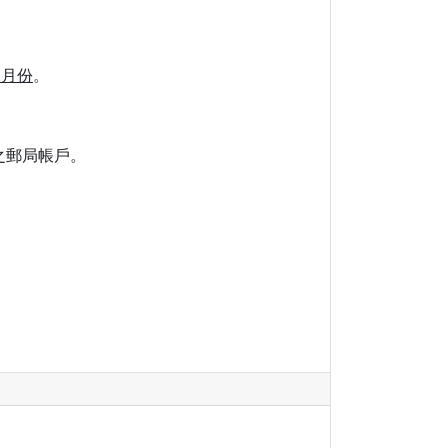
1
月份
。
之郵局帳戶。