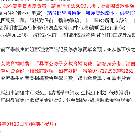
元，如不需申貸書籍費者，
請自行扣除
3000
元後，為實際貸款金額
校內住宿者不可申貸)。
請於開學時檢附「租屋契約影本」供學校
費
四萬及二萬。請於對保前，攜帶鄉(鎮、市、區)公所開立該年「
之證明書至銀行對保(請勿直接持低(中低收)證明至銀行對保)。
以四萬元上限)，請於對保前，將相關佐證資料(如附件)由課外
前至學校生輔組辦理撤宿註記及修改繳費單金額，並以修正後之金額
子女教育補助費；「具軍公教子女教育補助費」請領身分者，請
貸金額中扣除該款項，如有疑問，請洽07-7172930轉125
研究所學生的音樂指導費會與學分費一起出繳費單，如需申貸者
組申請後才可減免。(請攜帶申請表(生輔組下載)+低收證明)
輔組教官更正繳費單金額為0，並至出納組繳清應繳金額(現金)
14年9月10日前(逾期不受理)
聯