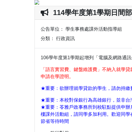
114學年度第1學期日間
公告單位：
學生事務處課外活動指導組
分類：
行政資訊
106學年度第1學期起增列「電腦及網路通
「語言實習費、鍵盤維護費」不納入就學貸
申請在學證明。
★重要：欲辦理就學貸款的學生，請勿持繳
★重要：本校對保銀行為高雄銀行，並非台
★重要：苓雅戶政事務所到校駐點提供申辦戶籍謄本
樓課外活動組，請同學多加利用。歡迎同學在
節省等待時間