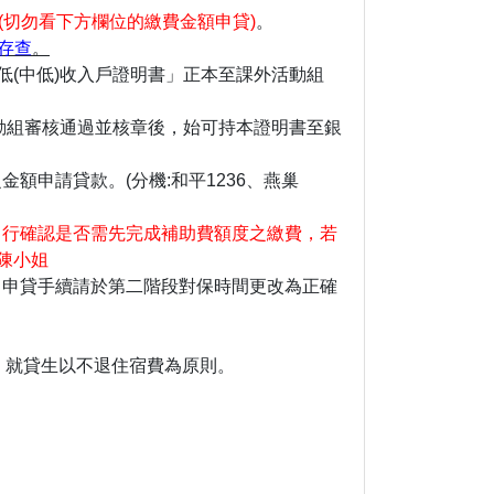
(切勿看下方欄位的繳費金額申貸)
。
存查
。
低(中低)收入戶證明書」正本至課外活動組
活動組審核通過並核章後，始可持本證明書至銀
申請貸款。(分機:和平1236、燕巢
自行確認是否需先完成補助費額度之繳費，若
2陳小姐
，申貸手續請於第二階段對保時間更改為正確
，就貸生以不退住宿費為原則。