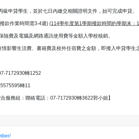
丙級申貸學生，並於七日內繳交相關證明文件，始可完成申貸。
款作業時間需3-4週)
(114
學年度第
1
學期撥款時間約學期末：
保險費及電腦及網路通訊使用費等金額入學校核銷。
受疫情影響生活費、書籍費及校外住宿費之金額，即撥入申貸學生
72930轉1252
75595轉11
組：聯絡電話：07-7172930轉3622郭小姐】
mber/