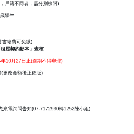
，戶籍不同者，需分別檢附)
歲學生
貸書籍費可免繳)
「租屋契約影本」查核
4年10月27日止(逾期不得辦理)
(更改金額後正確版)
問告知(07-7172930轉1252陳小姐)