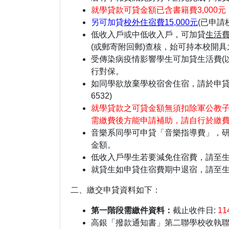
就學貸款可貸金額已含書籍費3,000
另可加貸
校外住宿費
15,000
元
(已申請
低收入戶或中低收入戶，可加貸
生活
(或郵寄附回郵)查核，始可持本校開具
受傳染病疫情影響學生可加貸生活費(
行對保。
如同學欲放棄學校宿舍住宿，請於申貸
6532)
就學貸款之可貸金額無須扣除軍公教
需繳費後方能申請補助，請自行於繳費單可
音樂系同學可申貸「音樂指導費」，
金額。
低收入戶學生若要減免住宿費，請至生輔
就貸生如申貸住宿費期中退宿，請至生
二、繳交申貸資料如下：
第一階段需繳件資料：
截止收件日:
1
高銀「撥款通知書」第二聯學校收執