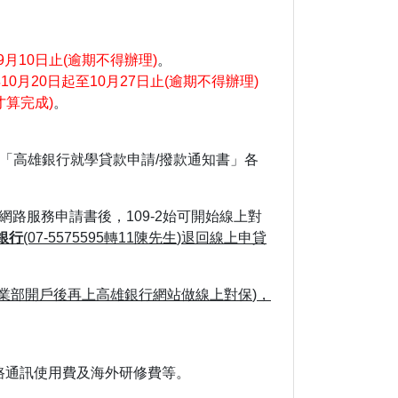
至9月10日止(逾期不得辦理)
。
年10月20日起至10月27日止(逾期不得辦理)
算完成)
。
「高雄銀行就學貸款申請/撥款通知書」各
寫網路服務申請書後，109-2始可開始線上對
銀行
(07-5575595
轉
11
陳先生
)
退回線上申貸
業部開戶後再上高雄銀行網站做線上對保
)
，
網路通訊使用費及海外研修費等。