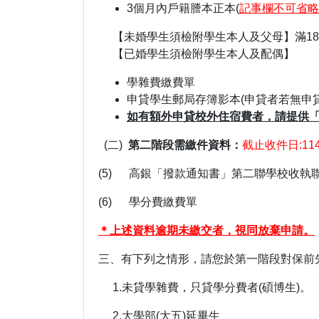
3個月內戶籍謄本正本(
記事欄不可省略
【未婚學生須檢附學生本人及父母】滿18
【已婚學生須檢附學生本人及配偶】
學雜費繳費單
申貸學生郵局存簿影本(申貸者若無申
如有額外申貸校外住宿費者，請提供
(二)
第二階段需繳件資料：
截止收件日:11
(5) 高銀「撥款通知書」第二聯學校收執聯
(6) 學分費繳費單
＊上述資料逾期未繳交者，視同放棄申請。
三、有下列之情形，請您於第一階段對保前先來電詢
1.未貸學雜費，只貸學分費者(碩博生)。
2.大學部(大五)延畢生