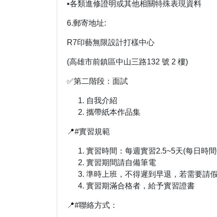
▪️各類進修證明或其他相關特殊表現資料
6.郵寄地址:
R7印藝無限設計打樣中心
(高雄市前鎮區中山三路132 號 2 樓)
✅第二階段：面試
自我介紹
攜帶紙本作品集
📍#實習規範
實習時間：每週實習2.5~5天(每日時間0
實習期間請自備筆電
準時上班，不得遲到早退，若需要請
實習期滿合格者，給予實習證書
📍#聯絡方式：