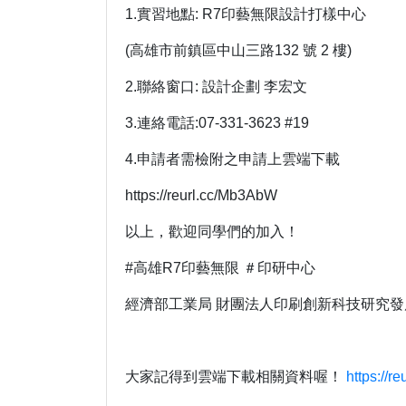
1.實習地點: R7印藝無限設計打樣中心
(高雄市前鎮區中山三路132 號 2 樓)
2.聯絡窗口: 設計企劃 李宏文
3.連絡電話:07-331-3623 #19
4.申請者需檢附之申請上雲端下載
https://reurl.cc/Mb3AbW
以上，歡迎同學們的加入！
#高雄R7印藝無限 ＃印研中心
經濟部工業局 財團法人印刷創新科技研究發
大家記得到雲端下載相關資料喔！
https://r