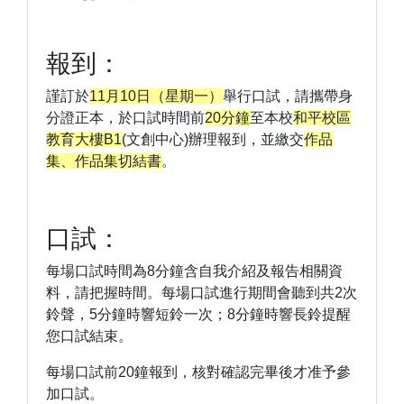
報到：
謹訂於
11月10日（星期一）
舉行口試，請攜帶身
分證正本，於口試時間前
20分鐘
至本校
和平校區
教育大樓B1
(文創中心)辦理報到，並繳交
作品
集、作品集切結書
。
口試：
每場口試時間為8分鐘含自我介紹及報告相關資
料，請把握時間。每場口試進行期間會聽到共2次
鈴聲，5分鐘時響短鈴一次；8分鐘時響長鈴提醒
您口試結束。
每場口試前20鐘報到，核對確認完畢後才准予參
加口試。